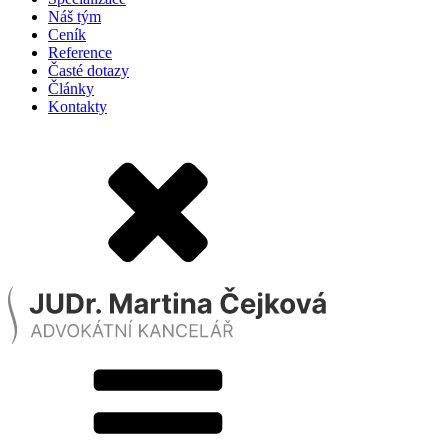
Náš tým
Ceník
Reference
Časté dotazy
Články
Kontakty