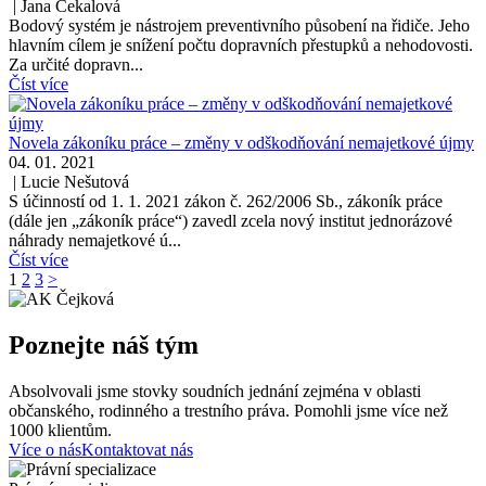
|
Jana Čekalová
Bodový systém je nástrojem preventivního působení na řidiče. Jeho
hlavním cílem je snížení počtu dopravních přestupků a nehodovosti.
Za určité dopravn...
Číst více
Novela zákoníku práce – změny v odškodňování nemajetkové újmy
04. 01. 2021
|
Lucie Nešutová
S účinností od 1. 1. 2021 zákon č. 262/2006 Sb., zákoník práce
(dále jen „zákoník práce“) zavedl zcela nový institut jednorázové
náhrady nemajetkové ú...
Číst více
1
2
3
>
Poznejte náš tým
Absolvovali jsme stovky soudních jednání zejména v oblasti
občanského, rodinného a trestního práva. Pomohli jsme více než
1000 klientům.
Více o nás
Kontaktovat nás