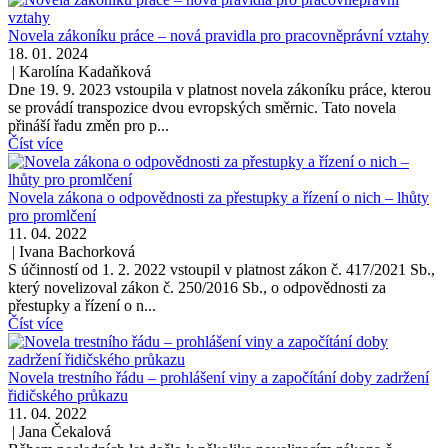
Novela zákoníku práce – nová pravidla pro pracovněprávní vztahy
18. 01. 2024
|
Karolína Kadaňková
Dne 19. 9. 2023 vstoupila v platnost novela zákoníku práce, kterou
se provádí transpozice dvou evropských směrnic. Tato novela
přináší řadu změn pro p...
Číst více
Novela zákona o odpovědnosti za přestupky a řízení o nich – lhůty
pro promlčení
11. 04. 2022
|
Ivana Bachorková
S účinností od 1. 2. 2022 vstoupil v platnost zákon č. 417/2021 Sb.,
který novelizoval zákon č. 250/2016 Sb., o odpovědnosti za
přestupky a řízení o n...
Číst více
Novela trestního řádu – prohlášení viny a započítání doby zadržení
řidičského průkazu
11. 04. 2022
|
Jana Čekalová