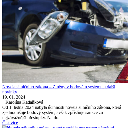
Novela silničního zákona – Změny v bodovém systému a další
novinky
19. 01. 2024
|
Karolína Kadaňková
Od 1. ledna 2024 nabyla účinnosti novela silničního zákona, která
zjednodušuje bodový systém, avšak zpřísňuje sankce za
nejzávažnější přestupky. Na dr...
Číst více