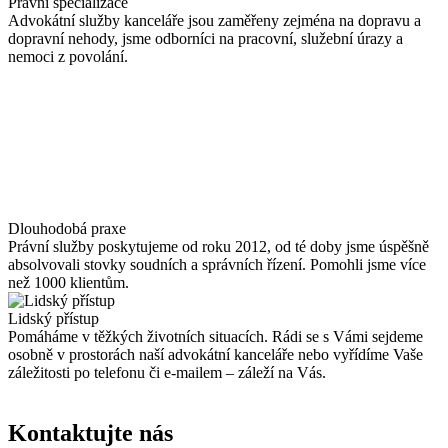
Právní specializace
Advokátní služby kanceláře jsou zaměřeny zejména na dopravu a
dopravní nehody, jsme odborníci na pracovní, služební úrazy a
nemoci z povolání.
Dlouhodobá praxe
Právní služby poskytujeme od roku 2012, od té doby jsme úspěšně
absolvovali stovky soudních a správních řízení. Pomohli jsme více
než 1000 klientům.
Lidský přístup
Pomáháme v těžkých životních situacích. Rádi se s Vámi sejdeme
osobně v prostorách naší advokátní kanceláře nebo vyřídíme Vaše
záležitosti po telefonu či e-mailem – záleží na Vás.
Kontaktujte nás