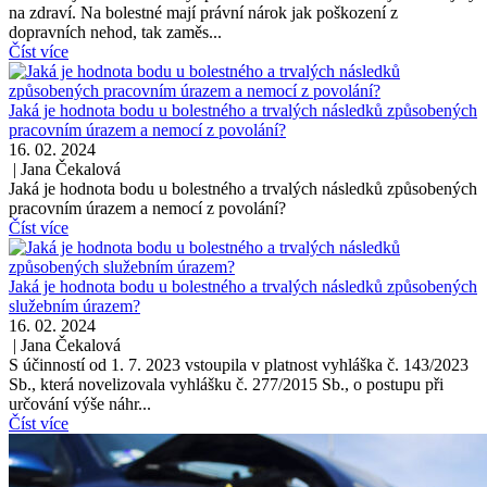
na zdraví. Na bolestné mají právní nárok jak poškození z
dopravních nehod, tak zaměs...
Číst více
Jaká je hodnota bodu u bolestného a trvalých následků způsobených
pracovním úrazem a nemocí z povolání?
16. 02. 2024
|
Jana Čekalová
Jaká je hodnota bodu u bolestného a trvalých následků způsobených
pracovním úrazem a nemocí z povolání?
Číst více
Jaká je hodnota bodu u bolestného a trvalých následků způsobených
služebním úrazem?
16. 02. 2024
|
Jana Čekalová
S účinností od 1. 7. 2023 vstoupila v platnost vyhláška č. 143/2023
Sb., která novelizovala vyhlášku č. 277/2015 Sb., o postupu při
určování výše náhr...
Číst více