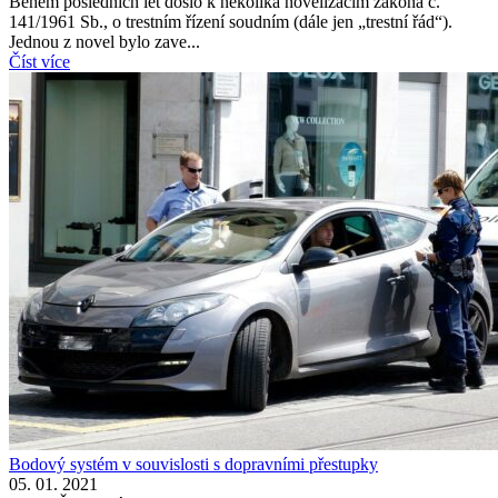
Během posledních let došlo k několika novelizacím zákona č.
141/1961 Sb., o trestním řízení soudním (dále jen „trestní řád“).
Jednou z novel bylo zave...
Číst více
Bodový systém v souvislosti s dopravními přestupky
05. 01. 2021