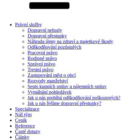
Právní služby
Dopravní nehody
Dopravní přestupky
Náhrada újmy na zdraví a majetkové škody
Odškodňování pozůstalých
Pracovní právo
Rodinné právo
Správní právo
Trestní právo
Zastupování měst o obcí
Rozvody manželství
Sepis kupních smluv a nájemních smluv
Vymáhání pohledávek
Jak u nás probíhá odškodňování poškozených?
Jak u nás řešíme dopravní přestupky?
Specializace
Náš tým
Ceník
Reference
Časté dotazy
Články